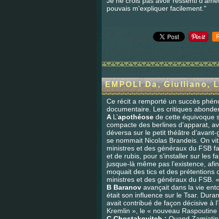
Je ne crois pas avoir ressenti d'ame
pouvais m'expliquer facilement."
EMPOLI Da, Giulliano, 
Ce récit a remporté un succès phéno
documentaire. Les critiques abondent
A
L’
apothéose
de cette équivoque s
compacte des berlines d’apparat, av
déversa sur le petit théâtre d’avant
se nommait Nicolas Brandeis. On vit
ministres et des généraux du FSB fa
et de rubis, pour s’installer sur les
jusque-là même pas l’existence, afin 
moquait des tics et des prétentions 
ministres et des généraux du FSB. 
B Baranov
avançait dans la vie en
était son influence sur le Tsar. Dura
avait contribué de façon décisive à l
Kremlin », le « nouveau Raspoutine ».
C
Chostakovitch :
Quand Zamiatine