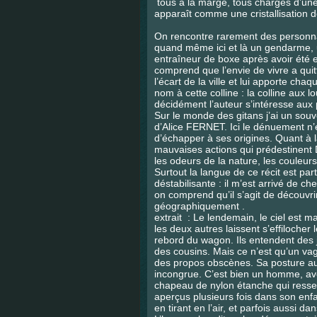
tous à la marge, tous chargés d’une 
apparaît comme une cristallisation 
On rencontre rarement des personn
quand même ici et là un gendarme, u
entraîneur de boxe après avoir été 
comprend que l’envie de vivre a quitt
l’écart de la ville et lui apporte c
nom à cette colline : la colline aux 
décidément l’auteur s’intéresse au
Sur le monde des gitans j’ai un so
d’Alice FERNET. Ici le dénuement n’e
d’échapper à ses origines. Quant à l
mauvaises actions qui prédestinent
les odeurs de la nature, les couleu
Surtout la langue de ce récit est par
déstabilisante : il m’est arrivé de c
on comprend qu’il s’agit de découvri
géographiquement .
extrait :
Le lendemain, le ciel est m
les deux autres laissent s’effilocher
rebord du wagon. Ils entendent des j
des cousins. Mais ce n’est qu’un vagabo
des propos obscènes. Sa posture au 
incongrue. C’est bien un homme, ave
chapeau de nylon étanche qui ressem
aperçus plusieurs fois dans son enfan
en tirant en l’air, et parfois aussi dan