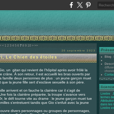
20
30
40
50
60
70
80
90
100
<
<
1
2
3
4
5
6
7
8
9
10
>
>>
Présen
20 septembre 2023
, Le Chien des étoiles
Blog
:
Descr
diffuse
o, un gitan qui revient de l’hôpital après avoir frôlé la
choisis 
e crâne. À son retour, il est accueilli les bras ouverts par
Contac
 la famille deux personnes de plus : un jeune garçon muet
oit que la jeune fille sert d’esclave sexuelle à son père.
licenc
le arrivent et on fauche la clairière car il s’agit de
Lirelire
J
Une fois la clairière préparée, la troupe s’avance vers
termes de
 Or, le défi tourne vite au drame : le jeune garçon muet tue
Attributi
amilles s’entretuent tandis que Gio s’enfuit avec la jeune
dans les
.
Lirelire e
 découvre divers personnages ou groupes de personnages,