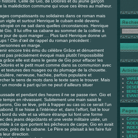
histoire. Celle de Gio, de Dolores et du jeune garçon
de la malédiction commune qui voue ces êtres au malheur.
ages compatissants ou solidaires dans ce roman mais
n vigile et surtout Henrique le cubain exilé devenu
Reche
estropié on ne sait dans quelles circonstances. Henrique
é Gio. Il lui offre sa cabane au sommet de la colline à
haque jour de quoi manger…. Plus tard Henrique donne un
loups ! Clin d’œil de rappel du roman précédent :
x personnes en marge.
uvenir encore très ému du célèbre Grâce et dénuement
st pas précisément évoqué mais plutôt l’impossibilité
a grâce elle est dans le geste de Gio pour effacer les
 Dolorès et le petit muet comme dans sa communion avec
rs et textures des nuages ou du plumage de la chouette.
Articl
ticulière, nerveuse, hachée, parfois populaire et
VAREIL
hercher le sens de mots dans le texte sans le trouver. Mais
CALABI
r un monde à part qu’on ne peut d’ailleurs situer
DESER
BEREST
aussade et pendant des heures il ne se passe rien. Gio et
EVANS 
 le temps en rêvassant. Subitement une main saisit le
urons, Gio se lève, prêt à frapper au cas où ce serait l’un
nd. Il se hisse à l’intérieur et, dans l’effort, fait le tour
Pages
bord du vide et sa vêture étrange lui font une forme
c des jeans dégoûtants et une veste militaire usée, un
Commen
INDEX 
ble à ce que portent les pêcheurs de carpe, Gio en avait
INDEX 
ce, près de la cabane. Le Père se plaisait à les faire fuir
lecture
s leur direction.
LIENS