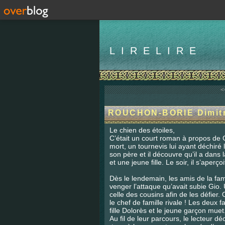
LIRELIRE
<
ROUCHON-BORIE Dimitri
Le chien des étoiles,
C’était un court roman à propos de Gi
mort, un tournevis lui ayant déchiré l
son père et il découvre qu’il a dans
et une jeune fille. Le soir, il s’aperç
Dès le lendemain, les amis de la famil
venger l’attaque qu’avait subie Gio. 
celle des cousins afin de les défier.
le chef de famille rivale ! Les deux f
fille Dolorès et le jeune garçon muet
Au fil de leur parcours, le lecteur