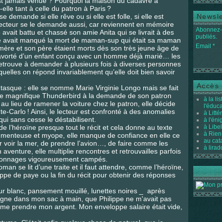
st jamais venue ? Pourquoi la maison du cadavre à
elle tant à celle du patron à Paris ?
demande si elle rêve ou si elle est folle, si elle est
Newsle
e lecteur se le demande aussi, car reviennent en mémoire
Abonnez-v
avait battu et chassé son amie Anita qui se livrait à des
publiés.
e avait manqué la mort de maman-sup qui était sa maman
Email
 mère et son père étaient morts dès son très jeune âge de
t avorté d’un enfant conçu avec un homme déjà marié… les
etrouve à demander à plusieurs fois à diverses personnes
uelles on répond invariablement qu’elle doit bien savoir
Accès 
tasque : elle se nomme Marie Virginie Longo mais se fait
ne magnifique Thunderbird à la demande de son patron
à la li
t au lieu de ramener la voiture chez le patron, elle décide
l'éduc
te-Carlo ! Ainsi, le lecteur est confronté à des anomalies
à Litté
i sans cesse le déstabilisent.
à l'én
e l’héroïne presque tout le récit et cela donne au texte
à Libel
à Rien
it menteuse et myope, elle manque de confiance en elle ce
au cat
r voir la mer, de prendre l’avion…, de faire comme les
à lirad
 aventure, elle multiplie rencontres et retrouvailles parfois
rsonnages vigoureusement campés.
roman se lit d’une traite et il faut attendre, comme l’héroïne,
pe de paye ou la fin du récit pour obtenir des réponses
lleur blanc, pansement mouillé, lunettes noires _ après
igne dans mon sac à main, que Philippe ne m'avait pas
e prendre mon argent. Mon enveloppe salaire était vide,