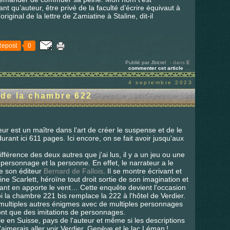
t qu’auteur, être privé de la faculté d’écrire équivaut à
iginal de la lettre de Zamiatine à Staline, dit-il
Repost
0
Publié par Jbicrel
-
dans
E
commenter cet article
…
4 septembre 2023
de la chambre 622
eur est un maître dans l'art de créer le suspense et de le
rant ici 611 pages. Ici encore, on se fait avoir jusqu'aux
différence des deux autres que j'ai lus, il y a un jeu ou une
 le personnage et la personne. En effet, le narrateur a le
re son éditeur
Bernard de Fallois
. Il se montre écrivant et
 Scarlett, héroïne tout droit sortie de son imagination et
ant en apporte le vent… Cette enquête devient l'occasion
 la chambre 221 bis remplace la 222 à l'hôtel de Verdier.
multiples autres énigmes avec de multiples personnages
ont que des imitations de personnages.
e en Suisse, pays de l'auteur et même si les descriptions
j'aimerais aller voir Verdier, Genève et le lac Léman !