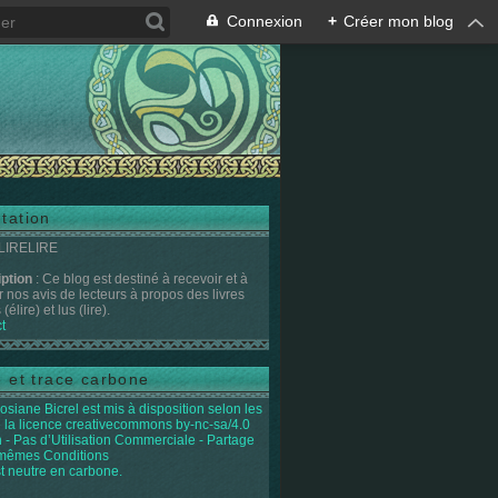
Connexion
+
Créer mon blog
tation
 LIRELIRE
iption
: Ce blog est destiné à recevoir et à
r nos avis de lecteurs à propos des livres
(élire) et lus (lire).
t
e et trace carbone
osiane Bicrel
est mis à disposition selon les
 la licence
creativecommons by-nc-sa/4.0
on - Pas d’Utilisation Commerciale - Partage
 mêmes Conditions
st neutre en carbone.