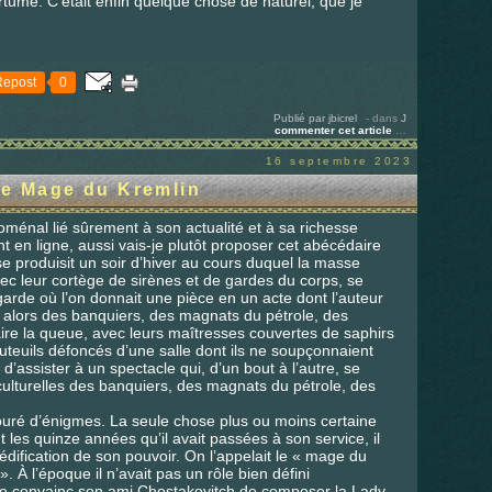
rtume. C'était enfin quelque chose de naturel, que je
Repost
0
Publié par jbicrel
-
dans
J
commenter cet article
…
16 septembre 2023
Le Mage du Kremlin
ménal lié sûrement à son actualité et à sa richesse
 en ligne, aussi vais-je plutôt proposer cet abécédaire
e produisit un soir d’hiver au cours duquel la masse
ec leur cortège de sirènes et de gardes du corps, se
-garde où l’on donnait une pièce en un acte dont l’auteur
 alors des banquiers, des magnats du pétrole, des
ire la queue, avec leurs maîtresses couvertes de saphirs
 fauteuils défoncés d’une salle dont ils ne soupçonnaient
d’assister à un spectacle qui, d’un bout à l’autre, se
culturelles des banquiers, des magnats du pétrole, des
«
touré d’énigmes. La seule chose plus ou moins certaine
nt les quinze années qu’il avait passées à son service, il
’édification de son pouvoir. On l’appelait le « mage du
 À l’époque il n’avait pas un rôle bien défini
 convainc son ami Chostakovitch de composer la Lady