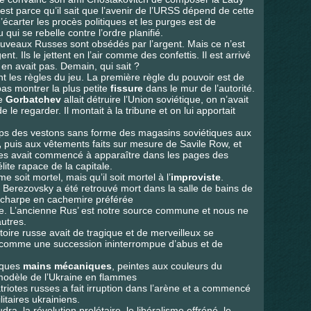
est parce qu’il sait que l’avenir de l’URSS dépend de cette
’écarter les procès politiques et les purges est de
u qui se rebelle contre l’ordre planifié.
uveaux Russes sont obsédés par l’argent. Mais ce n’est
t. Ils le jettent en l’air comme des confettis. Il est arrivé
y en avait pas. Demain, qui sait ?
nt les règles du jeu. La première règle du pouvoir est de
as montrer la plus petite
fissure
dans le mur de l’autorité.
ue
Gorbatchev
allait détruire l’Union soviétique, on n’avait
de le regarder. Il montait à la tribune et on lui apportait
mps des vestons sans forme des magasins soviétiques aux
,
puis aux vêtements faits sur mesure de Savile Row, et
tes avait commencé à apparaître dans les pages des
ite rapace de la capitale.
soit mortel, mais qu’il soit mortel à l’
improviste
.
 Berezovsky a été retrouvé mort dans la salle de bains de
écharpe en cachemire préférée
sse. L’ancienne Rus’ est notre source commune et nous ne
utres.
toire russe avait de tragique et de merveilleux se
comme une succession ininterrompue d’abus et de
sques
mains mécaniques
, peintes aux couleurs du
modèle de l’Ukraine en flammes
riotes russes a fait irruption dans l’arène et a commencé
litaires ukrainiens.
ra, la révolution prolétaire, le libéralisme effréné, le