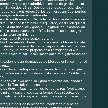
ommet il y a les
opritchniki,
les chiens de garde du tsar.
humiliation des
pères.
Des gens sérieux, consciencieux,
ie et qui s’étaient retrouvés, les dernières années, perdus
ssaye de traverser l’autoroute.
s de souffrance, sur l’échelle de l’histoire de l’univers –
re ? Non, ce n’est pas Dieu qui crée, c’est Dieu qui est
 ouvriers dans les vignes du Seigneur, nous créons les
ui déjà, nous avons transféré à la machine la plus grande
 assignaient au Seigneur.
 roman de la
Russie
contemporaine.
fond, ressemblait beaucoup à la vieille noblesse tsariste.
instruite, mais avec le même mépris aristocratique pour
 du peuple, la même propension à l’arrogance et à la
opre destin et celui des Russes est d’être gouvernés par
 à l’académie d’art dramatique de Moscou et j’ai commencé
treux.
le seul type d’entreprise autorisé en
Union soviétique
e fut la business school du capitalisme russe. C’est là que
ues.
vous savez ? Ce sont les lignes terrestres sécurisées du
ec le Tsar doit en posséder une. L
se de doux, il faut manger les bonbons, pas l’emballage.
 assimiler la substance, pas la forme. Vous répétez les
hington
et à Berlin, et entre-temps vous remplissez nos
vitch, L’auteur de la présente, condamné à la peine
e demander de commuer sa peine. Mon nom t’est