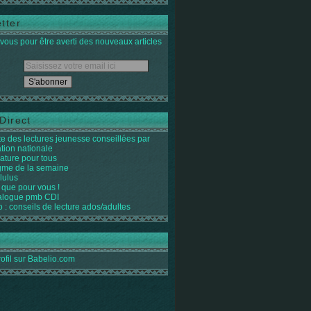
tter
ous pour être averti des nouveaux articles
Direct
ste des lectures jeunesse conseillées par
ation nationale
rature pour tous
igme de la semaine
lulus
 que pour vous !
alogue pmb CDI
o : conseils de lecture ados/adultes