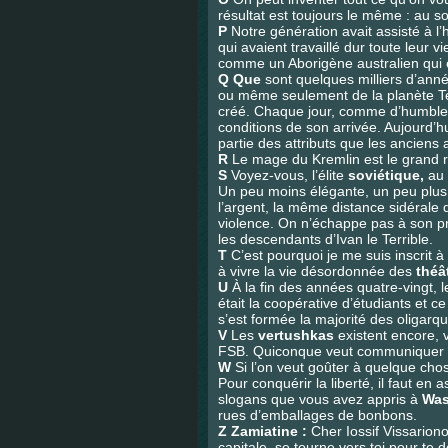
résultat est toujours le même : au s
P
Notre génération avait assisté à l’
qui avaient travaillé dur toute leur v
comme un Aborigène australien qui e
Q
Que
sont quelques milliers d’année
ou même seulement de la planète Ter
créé. Chaque jour, comme d’humbles
conditions de son arrivée. Aujourd’h
partie des attributs que les anciens
R
Le mage du Kremlin est le grand
S
Voyez-vous, l’élite
soviétique,
au 
Un peu moins élégante, un peu plus 
l’argent, la même distance sidérale
violence. On n’échappe pas à son pr
les descendants d’Ivan le Terrible.
T
C’est pourquoi je me suis inscrit
à vivre la vie désordonnée des
théâ
U
À la fin des années quatre-vingt, 
était la coopérative d’étudiants et c
s’est formée la majorité des oligarq
V
Les
vertushkas
existent encore, 
FSB. Quiconque veut communiquer av
W
Si l’on veut goûter à quelque cho
Pour conquérir la liberté, il faut en
slogans que vous avez appris à
Was
rues d’emballages de bonbons.
Z
Zamiatine :
Cher Iossif Vissariono
capitale, se tourne vers toi pour t