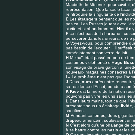
Macbeth de Mtsensk, poursuivit-il, c’
représentation. Que la seule façon d
réintroduire la singularité de l’individ
E
Les
étrangers
pensent que les no
pas ça. Les Russes jouent avec l’argen
si vite et si abondamment. Hier il n’
F
ce n’est pas de la barbarie : ce so
persévérer dans les erreurs, de ne p
G
Voyez-vous, pour comprendre q
pas besoin de l’écouter ; il suffisait 
immédiatement son verre de lait.
H
Mikhaïl
était passé en peu de te
costumes violet foncé d’
Hugo Boss
son visage de brave garçon à lunet
nouveaux magazines consacrés à l’él
I
« Le problème n’est pas que l’homme 
J
Deux
jours
après notre rencontre,
sa résidence d’Ascot, pendu à son 
K Kiev
est la mère de la nation ru
pouvons pas vivre les uns sans les a
L
Dans leurs mains, tout ce que l’his
présentait sous un éclairage
livide,
sacrifices
.
M
Pendant ce temps, deux gigante
drapeau américain, soulevaient un 
N
C’est alors qu’une phalange de pat
à se battre contre les
nazis
et les mi
O
On peut inventer tout ce qu’on voud