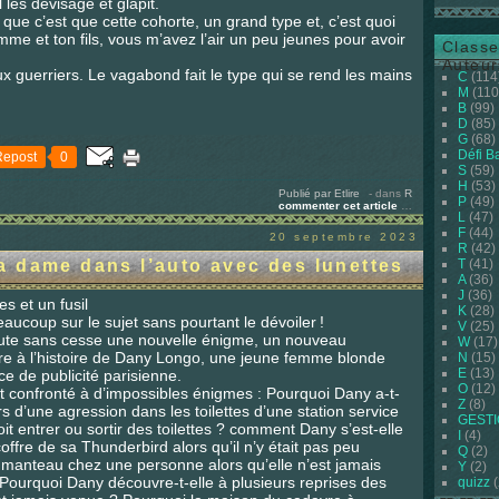
 les dévisage et glapit.
que c’est que cette cohorte, un grand type et, c’est quoi
mme et ton fils, vous m’avez l’air un peu jeunes pour avoir
Classe
Auteur
eux guerriers. Le vagabond fait le type qui se rend les mains
C
(114
M
(110
B
(99)
D
(85)
G
(68)
Défi B
Repost
0
S
(59)
H
(53)
Publié par Etlire
-
dans
R
P
(49)
commenter cet article
…
L
(47)
F
(44)
20 septembre 2023
R
(42)
 dame dans l’auto avec des lunettes
T
(41)
A
(36)
J
(36)
s et un fusil
K
(28)
beaucoup sur le sujet sans pourtant le dévoiler !
V
(25)
ajoute sans cesse une nouvelle énigme, un nouveau
W
(17)
e à l’histoire de Dany Longo, une jeune femme blonde
N
(15)
E
(13)
 de publicité parisienne.
O
(12)
t confronté à d’impossibles énigmes : Pourquoi Dany a-t-
Z
(8)
s d’une agression dans les toilettes d’une station service
GEST
it entrer ou sortir des toilettes ? comment Dany s’est-elle
I
(4)
ffre de sa Thunderbird alors qu’il n’y était pas peu
Q
(2)
n manteau chez une personne alors qu’elle n’est jamais
Y
(2)
Pourquoi Dany découvre-t-elle à plusieurs reprises des
quizz
(