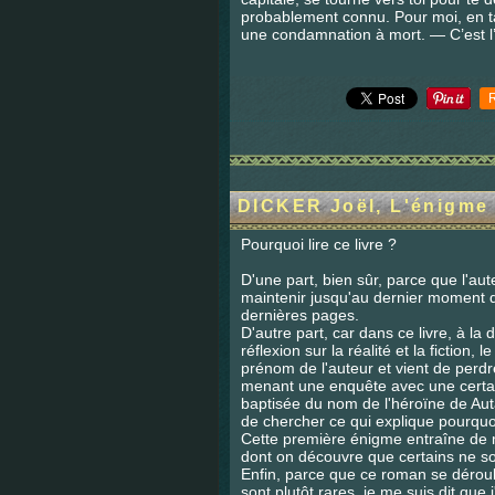
probablement connu. Pour moi, en tan
une condamnation à mort. — C’est l’or
DICKER Joël, L'énigme 
Pourquoi lire ce livre ?
D'une part, bien sûr, parce que l'aut
maintenir jusqu'au dernier moment du
dernières pages.
D'autre part, car dans ce livre, à la 
réflexion sur la réalité et la fiction,
prénom de l'auteur et vient de perd
menant une enquête avec une certaine
baptisée du nom de l'héroïne de Aut
de chercher ce qui explique pourquoi
Cette première énigme entraîne de 
dont on découvre que certains ne s
Enfin, parce que ce roman se déroul
sont plutôt rares, je me suis dit que 