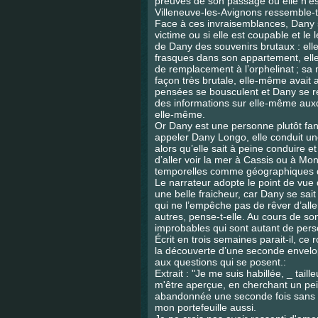
preuves de son passage où elle n’e
Villeneuve-les-Avignons ressemble-t-
Face à ces invraisemblances, Dany se 
victime ou si elle est coupable et l
de Dany des souvenirs brutaux : elle 
frasques dans son appartement, ell
de remplacement à l’orphelinat ; sa
façon très brutale, elle-même avai
pensées se bousculent et Dany se r
des informations sur elle-même auxq
elle-même.
Or Dany est une personne plutôt fan
appeler Dany Longo, elle conduit u
alors qu’elle sait à peine conduire e
d’aller voir la mer à Cassis ou à Mon
temporelles comme géographiques qu
Le narrateur adopte le point de vue d
une belle fraicheur, car Dany se sa
qui ne l’empêche pas de rêver d’alle
autres, pense-t-elle. Au cours de son
improbables qui sont autant de pe
Écrit en trois semaines parait-il, ce 
la découverte d’une seconde envelop
aux questions qui se posent.:
Extrait : "Je me suis habillée, _ tai
m'être aperçue, en cherchant un pe
abandonnée une seconde fois sans m
mon portefeuille aussi.