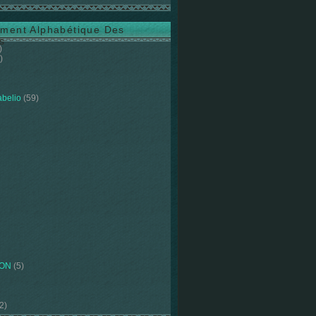
ment Alphabétique Des
s
)
)
abelio
(59)
ION
(5)
2)