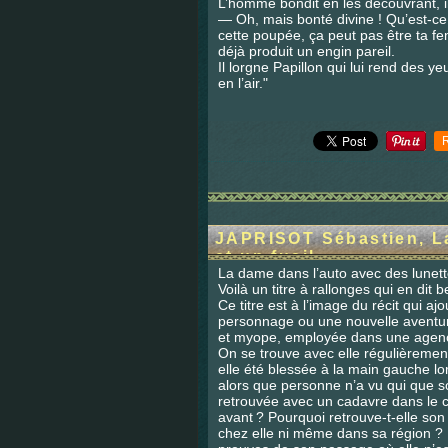
L’homme bondit en les découvrant, il
— Oh, mais bonté divine ! Qu’est-ce 
cette poupée, ça peut pas être ta fe
déjà produit un engin pareil.
Il lorgne Papillon qui lui rend des y
en l’air."
JAPRISOT Sébastien, La
et un fusil
La dame dans l’auto avec des lunette
Voilà un titre à rallonges qui en dit 
Ce titre est à l’image du récit qui 
personnage ou une nouvelle aventur
et myope, employée dans une agence
On se trouve avec elle régulièremen
elle été blessée à la main gauche lor
alors que personne n’a vu qui que so
retrouvée avec un cadavre dans le co
avant ? Pourquoi retrouve-t-elle so
chez elle ni même dans sa région ? 