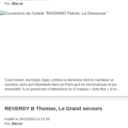
Par
JBicrel
Court roman, tout léger, léger, comme la danseuse dont le narrateur se
souvient, alors qu'il déambule dans un Paris qu'il ne reconnait pas et qui
ressemble "à un grand parc d’attractions ou à l’espace « duty-free » d’un
aéroport.[...] Les passants march[ai]ent...
REVERDY B Thomas, Le Grand secours
Publié le 29/10/2023 à 15:56
Par
Jbicrel