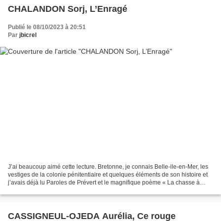
CHALANDON Sorj, L’Enragé
Publié le 08/10/2023 à 20:51
Par
jbicrel
J’ai beaucoup aimé cette lecture. Bretonne, je connais Belle-ile-en-Mer, les
vestiges de la colonie pénitentiaire et quelques éléments de son histoire et
j’avais déjà lu Paroles de Prévert et le magnifique poème « La chasse à
l’enfant » et j’ai lu récemment...
CASSIGNEUL-OJEDA Aurélia, Ce rouge