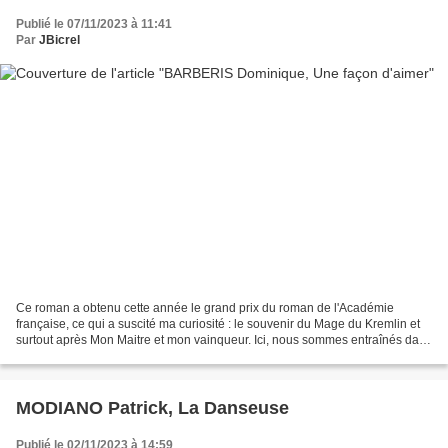
Publié le 07/11/2023 à 11:41
Par
JBicrel
Ce roman a obtenu cette année le grand prix du roman de l'Académie
française, ce qui a suscité ma curiosité : le souvenir du Mage du Kremlin et
surtout après Mon Maitre et mon vainqueur. Ici, nous sommes entraînés dans
une quête du passé, un peu à la...
MODIANO Patrick, La Danseuse
Publié le 02/11/2023 à 14:59